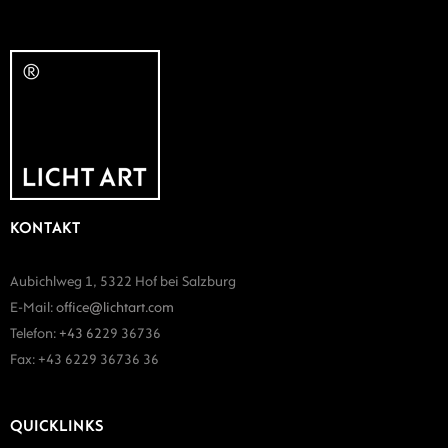
KONTAKT
Aubichlweg 1, 5322 Hof bei Salzburg
E-Mail:
office@lichtart.com
Telefon:
+43 62
29 36736
Fax: +43 6229 36736 36
QUICKLINKS