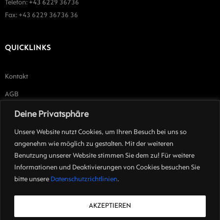
Telefon:
+43 62
29 36736
Fax: +43 6229 36736 36
QUICKLINKS
Kontakt
AGB
Impressum
Deine Privatsphäre
Unsere Website nutzt Cookies, um Ihren Besuch bei uns so
angenehm wie möglich zu gestalten. Mit der weiteren
ÜBER UNS
Benutzung unserer Website stimmen Sie dem zu! Für weitere
Informationen und Deaktivierungen von Cookies besuchen Sie
Individuell
entwickelte Lichtkonzepte von der
ersten Idee
, über die
bitte unsere
Datenschutzrichtlinien
.
Analyse, die
Umsetzung
in Pläne, bis zum fertigen Projekt sind
unsere
Stärke
.
AKZEPTIEREN