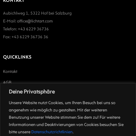
KONTAKT
Aubichlweg 1, 5322 Hof bei Salzburg
E-Mail:
office@lichtart.com
Telefon:
+43 62
29 36736
Fax: +43 6229 36736 36
QUICKLINKS
Kontakt
AGB
Deine Privatsphäre
Impressum
Unsere Website nutzt Cookies, um Ihren Besuch bei uns so
angenehm wie möglich zu gestalten. Mit der weiteren
ÜBER UNS
Benutzung unserer Website stimmen Sie dem zu! Für weitere
Informationen und Deaktivierungen von Cookies besuchen Sie
Individuell
entwickelte Lichtkonzepte von der
ersten Idee
, über die
bitte unsere
Datenschutzrichtlinien
.